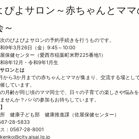
よぴよサロン～赤ちゃんとママ
会～
次のぴよぴよサロンの予約手続きを行うものです。

9年3月26日（金）9:45～10:00

屋保健センター（愛西市稲葉町米野225番地1）

和8年12月・令和9年1月生
サロンとは
月から3か月までの赤ちゃんとママが集まり、交流する場とし
催しています。

の月齢が同じ頃のママ同士で、日々の子育ての楽しさや悩みを
ませんか？パパの参加もお待ちしています。
】
所　健康子ども部　健康推進課（佐屋保健センター）

7-28-5833

0567-28-8001

enko@city.aisai.lg.jp