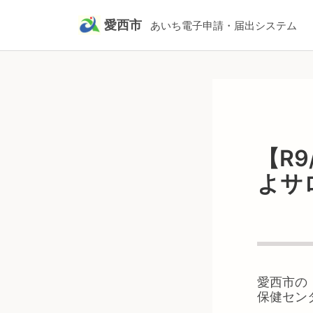
愛西市
あいち電子申請・届出システム
【R9
よサ
愛西市
の
保健セン