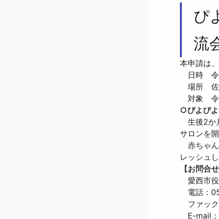
ぴ
流
本申請は、
　日時　令和
　場所　佐
　対象　令
○ぴよぴよ
　生後2か
サロンを開
　赤ちゃん
レッシュし
【お問合せ
　愛西市役
　電話：056
　ファックス：
　E-mail：k