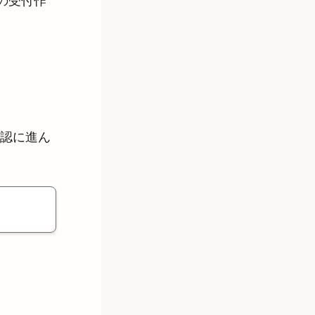
の受付作
認に進ん