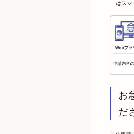
はスマ
Webブラ
申請内容
お
だ