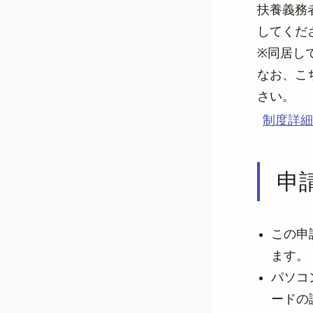
扶養義務
してくださ
※同居し
なお、こ
さい。
制度詳細
申
この申
ます。
パソコ
ードの