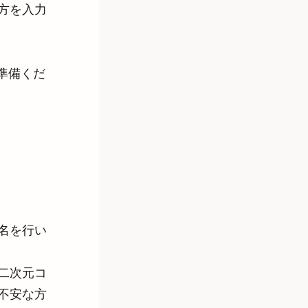
方を入力
。
準備くだ
名を行い
二次元コ
不安な方