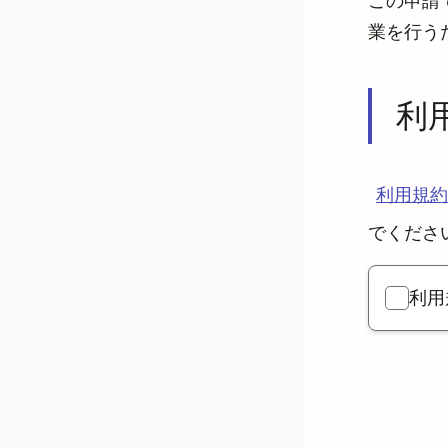
この申請
業を行う
利
利用規約
でくださ
利用