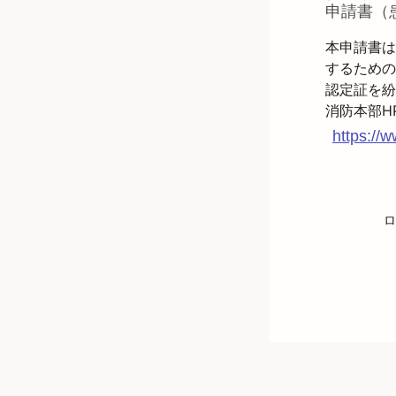
申請書（
本申請書は
するための
認定証を紛
https://
ロ