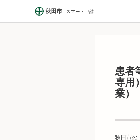
秋田市
スマート申請
患者
専用
業）
秋田市
の