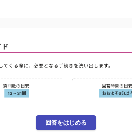
イド
してくる際に、必要となる手続きを洗い出します。
質問数の目安
:
回答時間の目
13
~
31問
おおよそ6分以
回答をはじめる