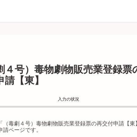
劇４号）毒物劇物販売業登録票
申請【東】
入力の状況
「
（毒劇４号）毒物劇物販売業登録票の再交付申請【東
申請ページです。