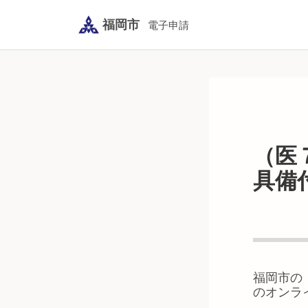
福岡市
電子申請
（医
具備
福岡市
の
のオンラ