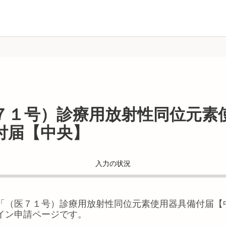
７１号）診療用放射性同位元素
付届【中央】
入力の状況
「
（医７１号）診療用放射性同位元素使用器具備付届【
イン申請ページです。