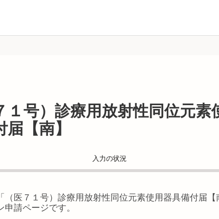
７１号）診療用放射性同位元素
付届【南】
入力の状況
「
（医７１号）診療用放射性同位元素使用器具備付届【
ン申請ページです。