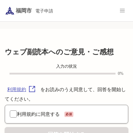
/city-fukuoka/smart-apply/surveys-alias/ucf
福岡市
電子申請
ウェブ副読本へのご意見・ご感想
入力の状況
0%
をお読みのうえ同意して、回答を開始し
利用規約
てください。
利用規約に同意する
必須