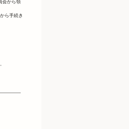
員会から領
から手続き
。