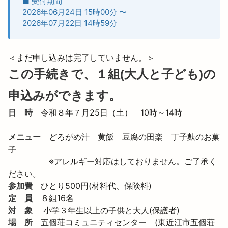
■ 受付期間
2026年06月24日 15時00分
〜
2026年07月22日 14時59分
＜まだ申し込みは完了していません。＞
この手続きで、１組(大人と子ども)の
申込みができます。
日　時
　令和８年７月25日（土）　10時～14時　　　　
メニュー
　どろがめ汁　黄飯　豆腐の田楽　丁子麩のお菓
子

　　　　　※アレルギー対応はしておりません。ご了承く
ださい。
参加費
　ひとり500円(材料代、保険料)
定　員
　８組16名
対　象
　 小学３年生以上の子供と大人(保護者)
場　所
　五個荘コミュニティセンター　(東近江市五個荘