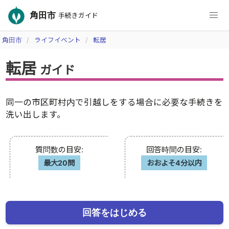
角田市
手続きガイド
角田市
ライフイベント
転居
転居
ガイド
同一の市区町村内で引越しをする場合に必要な手続きを
洗い出します。
質問数の目安
:
回答時間の目安
:
最大20問
おおよそ4分以内
回答をはじめる