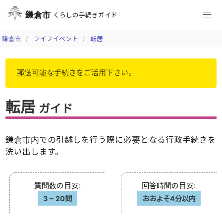
鎌倉市
くらしの手続きガイド
鎌倉市
ライフイベント
転居
郵送可能な手続き
をご活用下さい。
転居
ガイド
鎌倉市内での引越しを行う際に必要となる行政手続きを
洗い出します。
質問数の目安
:
回答時間の目安
:
3
~
20問
おおよそ4分以内