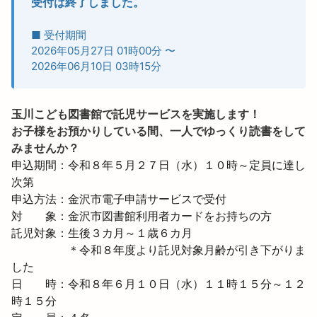
受付は終了しました。
■ 受付期間
2026年05月27日 01時00分
〜
2026年06月10日 03時15分
玉川こども図書館で託児サービスを実施します！

お子様をお預かりしている間、一人でゆっくり読書をして
みませんか？
申込期間：令和８年５月２７日（水）１０時～定員に達し
次第

申込方法：金沢市電子申請サービスで受付

対　　象：金沢市図書館利用者カードをお持ちの方

託児対象：生後３カ月～１歳６カ月　

　　　　　＊令和８年度より託児対象月齢が引き下がりま
した

日　　時：令和８年６月１０日（水）１１時１５分～１２
時１５分
