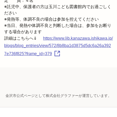
定　　員：４名

※託児中、保護者の方は玉川こども図書館内でお過ごしく
ださい

※発熱等、体調不良の場合は参加を控えてください

※当日、発熱や体調不良と判断した場合は、参加をお断り
する場合があります
詳細はこちらへ⇓　
https://www.lib.kanazawa.ishikawa.jp/
blogs/blog_entries/view/572/8b8ba1d3875d5dc6a26a392
7e736f825?frame_id=379
金沢市公式ページとして株式会社グラファーが運営しています。