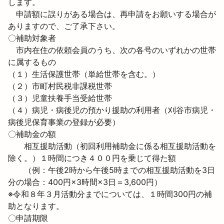
します。

　申請額に誤りがある場合は、再申請をお願いする場合が
ありますので、ご了承下さい。
〇補助対象者　

　市内在住の依頼会員のうち、次の各号のいずれかの世帯
に属するもの

（１）生活保護世帯（単給世帯を含む。）

（２）市町村民税非課税世帯

（３）児童扶養手当受給世帯

（４）病児・病後児の預かり援助の利用者（刈谷市病児・
病後児保育事業の登録が必要）
〇補助金の額

　　相互援助活動（初回利用補助金に係る相互援助活動を
除く。）１時間につき４００円を乗じて得た額

　　（例：午後2時から午後5時までの相互援助活動を3日
分の場合：400円×3時間×3日＝3,600円）

※令和８年３月活動分までについては、１時間300円の補
助となります。
〇申請期限
