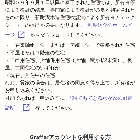
昭和５６年６月１日以降に着工された住宅では、所有者等
による検証の結果、専門家による検証が必要と判定された
ものに限り「新耐震木造住宅検証法による所有者チェック
シート」の提出が必要になります。
制度紹介のホームペ
からダウンロードしてください。

ージ
・「在来軸組工法」または「伝統工法」で建築された住宅

・平屋または２階建の住宅

・自己用住宅、店舗併用住宅（店舗面積が1/2未満）、長
屋、共同住宅のいずれか

・現在、居住中の住宅

なお、貸家の場合は、居住者の同意を得た上で、所有者が
お申し込みください。
可能であれば、申込み前に
「誰でもできるわが家の耐震
行ってください。
診断」
Grafferアカウントを利用する方