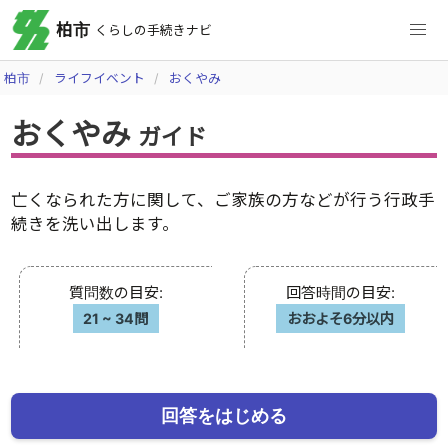
柏市
くらしの手続きナビ
柏市
ライフイベント
おくやみ
おくやみ
ガイド
亡くなられた方に関して、ご家族の方などが行う行政手
続きを洗い出します。
質問数の目安
:
回答時間の目安
:
21
~
34問
おおよそ6分以内
回答をはじめる