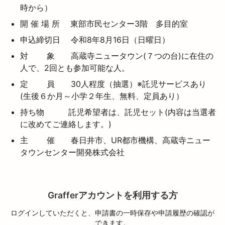
時から）
開 催 場 所 東部市民センター3階 多目的室
申込締切日 令和8年8月16日（日曜日）
対 象 高蔵寺ニュータウン(７つの台)に在住の
人で、2回とも参加可能な人。
定 員 30人程度（抽選）※託児サービスあり
(生後６か月～小学２年生、無料、定員あり）
持ち物 託児希望者は、託児セット(内容は当選者
に改めてご連絡します。)
主 催 春日井市、UR都市機構、高蔵寺ニュー
タウンセンター開発株式会社
Grafferアカウントを利用する方
ログインしていただくと、申請書の一時保存や申請履歴の確認が
できます。