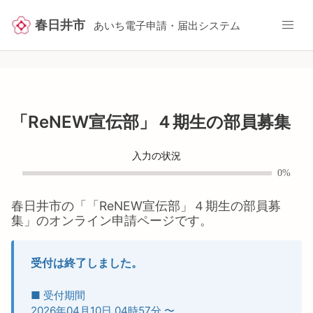
春日井市
あいち電子申請・届出システム
「ReNEW宣伝部」４期生の部員募集
入力の状況
0%
春日井市
の「
「ReNEW宣伝部」４期生の部員募
集
」のオンライン申請ページです。
受付は終了しました。
■ 受付期間
2026年04月10日 04時57分
〜