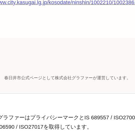
www.city.kasugai.lg.jp/kosodate/ninshin/1002210/1002386
春日井市公式ページとして株式会社グラファーが運営しています。
ラファーはプライバシーマークとIS 689557 / ISO2700
806590 / ISO27017を取得しています。