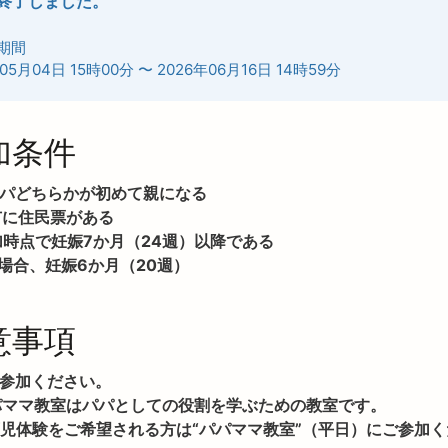
終了しました。
期間
05月04日 15時00分
〜
2026年06月16日 14時59分
加条件
・パパどちらかが初めて親になる
井市に住民票がある
参加時点で妊娠7か月（24週）以降である

場合、妊娠6か月（20週）
意事項
でご参加ください。
パパママ教室はパパとしての役割を学ぶための教室です。

児体験をご希望される方は“パパママ教室”（平日）にご参加く