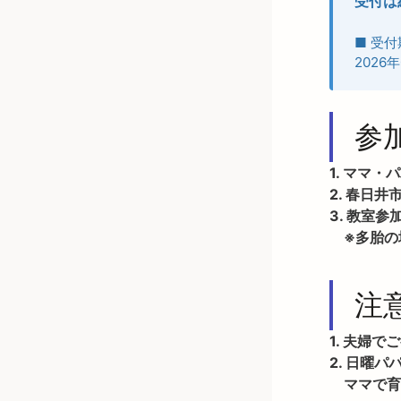
受付は
■ 受付
2026年
参
1. ママ
2. 春日
3. 教室
　※多胎の
注
1. 夫婦
2. 日曜
　ママで育