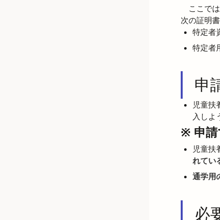
　ここでは
次の証明書
特定者
特定者
申
児童扶
入しよ
※ 申
児童扶
れてい
通学用
必