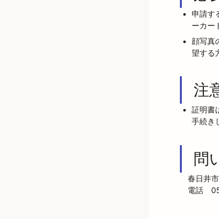
申請す
ーカー
顔写真
望する
注
証明書
手続き
問
　春日井市
　電話　056