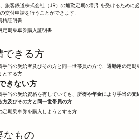
、旅客鉄道株式会社（JR）の通勤定期の割引を受けるために
の交付申請を行うことができます。
資格証明書
用定期乗車券購入証明書
請できる方
養手当の受給者及びその方と同一世帯員の方で、
通勤用の
定期
うとする方
請できない方
養手当の受給資格を有していても、
所得や年金により手当の支
る方及びその方と同一世帯員の方
の
定期乗車券を購入しようとする方
要なもの