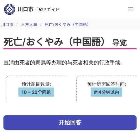
川口市
手続きガイド
川口市
人生大事
死亡/おくやみ（中国語）
死亡/おくやみ（中国語）
导览
查清由死者的家属等办理的与死者相关的行政手续。
预计题目数量
:
预计所需回答时间
:
10
~
22个问题
约4分钟以内
开始回答