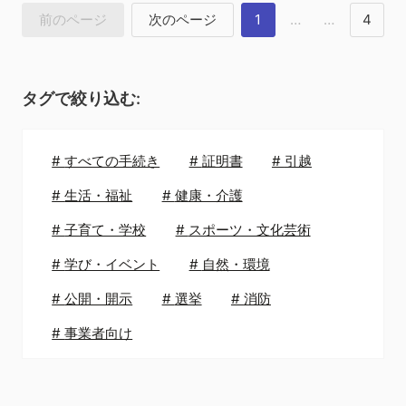
前のページ
次のページ
1
…
…
4
タグで絞り込む:
#
すべての手続き
#
証明書
#
引越
#
生活・福祉
#
健康・介護
#
子育て・学校
#
スポーツ・文化芸術
#
学び・イベント
#
自然・環境
#
公開・開示
#
選挙
#
消防
#
事業者向け