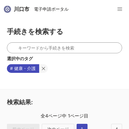
川口市
電子申請ポータル
手続きを検索する
選択中のタグ
# 健康・介護
検索結果:
全
4
ページ中
1
ページ目