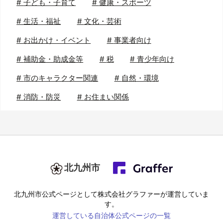
#
子ども・子育て
#
健康・スポーツ
#
生活・福祉
#
文化・芸術
#
お出かけ・イベント
#
事業者向け
#
補助金・助成金等
#
税
#
青少年向け
#
市のキャラクター関連
#
自然・環境
#
消防・防災
#
お住まい関係
北九州市
北九州市
公式ページとして株式会社グラファーが運営していま
す。
運営している自治体公式ページの一覧