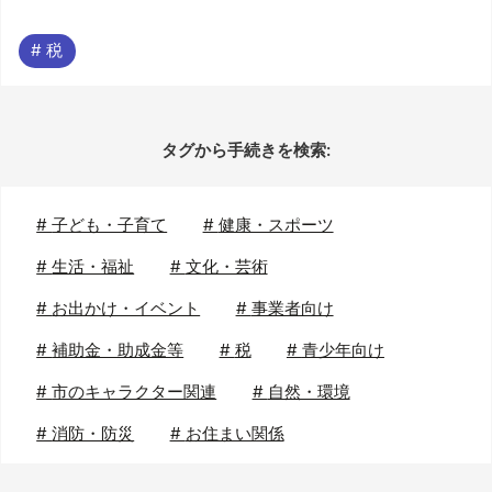
# 税
タグから手続きを検索:
#
子ども・子育て
#
健康・スポーツ
#
生活・福祉
#
文化・芸術
#
お出かけ・イベント
#
事業者向け
#
補助金・助成金等
#
税
#
青少年向け
#
市のキャラクター関連
#
自然・環境
#
消防・防災
#
お住まい関係