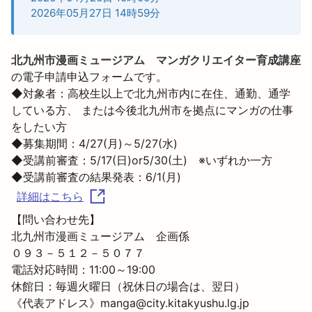
2026年05月27日 14時59分
北九州市漫画ミュージアム　マンガクリエイター育成講座
の電子申請申込フォームです。
◆対象者：高校生以上で北九州市内に在住、通勤、通学
している方、 または今後北九州市を拠点にマンガの仕事
をしたい方

◆募集期間：4/27(月)～5/27(水)

◆受講前審査：5/17(日)or5/30(土)　※いずれか一方

詳細はこちら
【問い合わせ先】

北九州市漫画ミュージアム　企画係

０９３－５１２－５０７７

電話対応時間：11:00～19:00

休館日：毎週火曜日（祝休日の場合は、翌日）

《代表アドレス》manga@city.kitakyushu.lg.jp