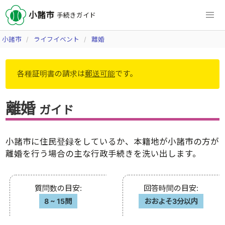
小諸市
手続きガイド
小諸市
ライフイベント
離婚
各種証明書の請求は
郵送可能
です。
離婚
ガイド
小諸市に住民登録をしているか、本籍地が小諸市の方が
離婚を行う場合の主な行政手続きを洗い出します。
質問数の目安
:
回答時間の目安
:
8
~
15問
おおよそ3分以内