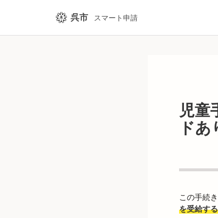
呉市
スマート申請
児童
ドあ
この手続き
を受給する