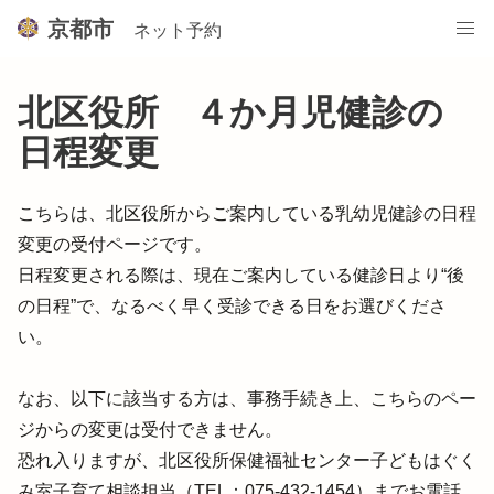
/city-kyoto/booth-reserve/pages/7019370969850594843/reserva
京都市
ネット予約
北区役所 ４か月児健診の
日程変更
こちらは、北区役所からご案内している乳幼児健診の日程
変更の受付ページです。

日程変更される際は、現在ご案内している健診日より“後
の日程”で、なるべく早く受診できる日をお選びくださ
い。

なお、以下に該当する方は、事務手続き上、こちらのペー
ジからの変更は受付できません。

恐れ入りますが、北区役所保健福祉センター子どもはぐく
み室子育て相談担当（TEL：075-432-1454）までお電話