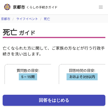
京都市
くらしの手続きガイド
京都市
ライフイベント
死亡
死亡
ガイド
亡くなられた方に関して、ご家族の方などが行う行政手
続きを洗い出します。
質問数の目安
:
回答時間の目安
:
5
~
15問
おおよそ3分以内
回答をはじめる