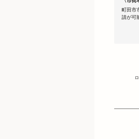
〈市街
町田市
請が可
ロ