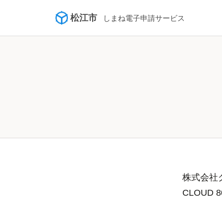
/city-matsue/smart-apply/surveys/4509155229662727104
松江市
しまね電子申請サービス
株式会社グ
CLOUD 