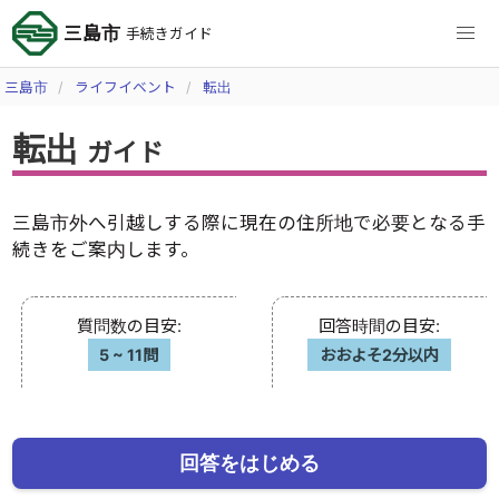
三島市
手続きガイド
三島市
ライフイベント
転出
転出
ガイド
三島市外へ引越しする際に現在の住所地で必要となる手
続きをご案内します。
質問数の目安
:
回答時間の目安
:
5
~
11問
おおよそ2分以内
回答をはじめる