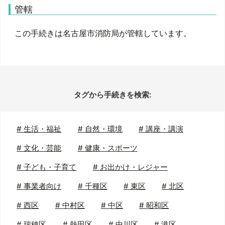
管轄
この手続きは名古屋市消防局が管轄しています。
タグから手続きを検索:
#
生活・福祉
#
自然・環境
#
講座・講演
#
文化・芸能
#
健康・スポーツ
#
子ども・子育て
#
お出かけ・レジャー
#
事業者向け
#
千種区
#
東区
#
北区
#
西区
#
中村区
#
中区
#
昭和区
#
瑞穂区
#
熱田区
#
中川区
#
港区