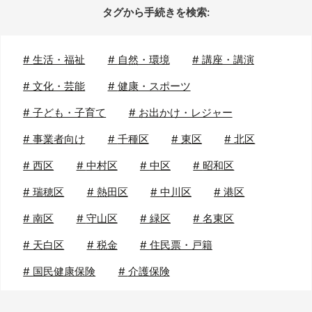
タグから手続きを検索:
#
生活・福祉
#
自然・環境
#
講座・講演
#
文化・芸能
#
健康・スポーツ
#
子ども・子育て
#
お出かけ・レジャー
#
事業者向け
#
千種区
#
東区
#
北区
#
西区
#
中村区
#
中区
#
昭和区
#
瑞穂区
#
熱田区
#
中川区
#
港区
#
南区
#
守山区
#
緑区
#
名東区
#
天白区
#
税金
#
住民票・戸籍
#
国民健康保険
#
介護保険