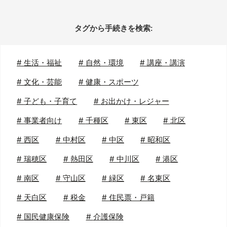
タグから手続きを検索:
#
生活・福祉
#
自然・環境
#
講座・講演
#
文化・芸能
#
健康・スポーツ
#
子ども・子育て
#
お出かけ・レジャー
#
事業者向け
#
千種区
#
東区
#
北区
#
西区
#
中村区
#
中区
#
昭和区
#
瑞穂区
#
熱田区
#
中川区
#
港区
#
南区
#
守山区
#
緑区
#
名東区
#
天白区
#
税金
#
住民票・戸籍
#
国民健康保険
#
介護保険