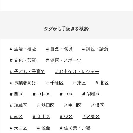
タグから手続きを検索:
#
生活・福祉
#
自然・環境
#
講座・講演
#
文化・芸能
#
健康・スポーツ
#
子ども・子育て
#
お出かけ・レジャー
#
事業者向け
#
千種区
#
東区
#
北区
#
西区
#
中村区
#
中区
#
昭和区
#
瑞穂区
#
熱田区
#
中川区
#
港区
#
南区
#
守山区
#
緑区
#
名東区
#
天白区
#
税金
#
住民票・戸籍