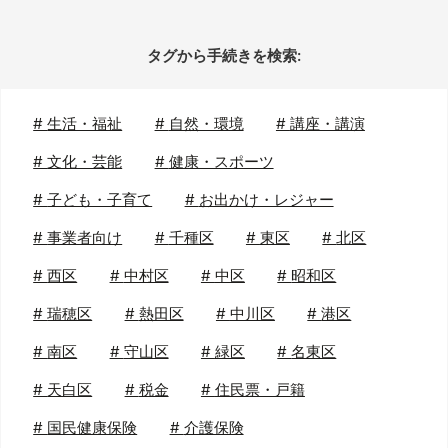
タグから手続きを検索:
#
生活・福祉
#
自然・環境
#
講座・講演
#
文化・芸能
#
健康・スポーツ
#
子ども・子育て
#
お出かけ・レジャー
#
事業者向け
#
千種区
#
東区
#
北区
#
西区
#
中村区
#
中区
#
昭和区
#
瑞穂区
#
熱田区
#
中川区
#
港区
#
南区
#
守山区
#
緑区
#
名東区
#
天白区
#
税金
#
住民票・戸籍
#
国民健康保険
#
介護保険