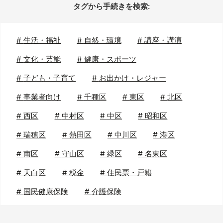
タグから手続きを検索:
#
生活・福祉
#
自然・環境
#
講座・講演
#
文化・芸能
#
健康・スポーツ
#
子ども・子育て
#
お出かけ・レジャー
#
事業者向け
#
千種区
#
東区
#
北区
#
西区
#
中村区
#
中区
#
昭和区
#
瑞穂区
#
熱田区
#
中川区
#
港区
#
南区
#
守山区
#
緑区
#
名東区
#
天白区
#
税金
#
住民票・戸籍
#
国民健康保険
#
介護保険