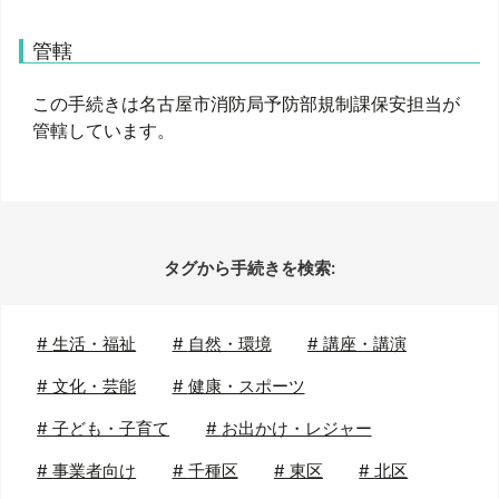
管轄
この手続きは名古屋市消防局予防部規制課保安担当が
管轄しています。
タグから手続きを検索:
#
生活・福祉
#
自然・環境
#
講座・講演
#
文化・芸能
#
健康・スポーツ
#
子ども・子育て
#
お出かけ・レジャー
#
事業者向け
#
千種区
#
東区
#
北区