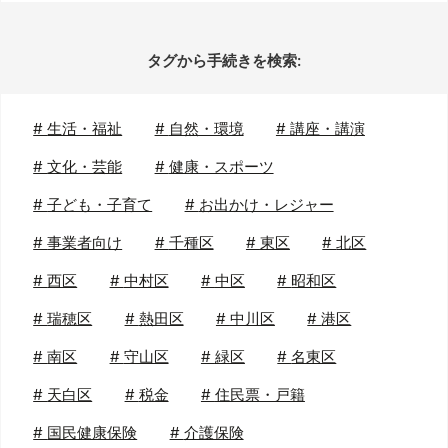
タグから手続きを検索:
#
生活・福祉
#
自然・環境
#
講座・講演
#
文化・芸能
#
健康・スポーツ
#
子ども・子育て
#
お出かけ・レジャー
#
事業者向け
#
千種区
#
東区
#
北区
#
西区
#
中村区
#
中区
#
昭和区
#
瑞穂区
#
熱田区
#
中川区
#
港区
#
南区
#
守山区
#
緑区
#
名東区
#
天白区
#
税金
#
住民票・戸籍
#
国民健康保険
#
介護保険