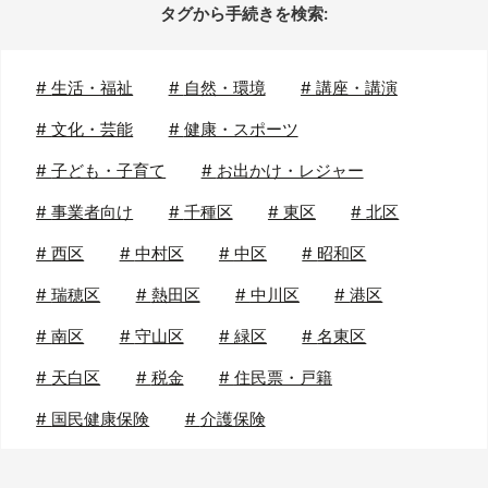
タグから手続きを検索:
#
生活・福祉
#
自然・環境
#
講座・講演
#
文化・芸能
#
健康・スポーツ
#
子ども・子育て
#
お出かけ・レジャー
#
事業者向け
#
千種区
#
東区
#
北区
#
西区
#
中村区
#
中区
#
昭和区
#
瑞穂区
#
熱田区
#
中川区
#
港区
#
南区
#
守山区
#
緑区
#
名東区
#
天白区
#
税金
#
住民票・戸籍
#
国民健康保険
#
介護保険