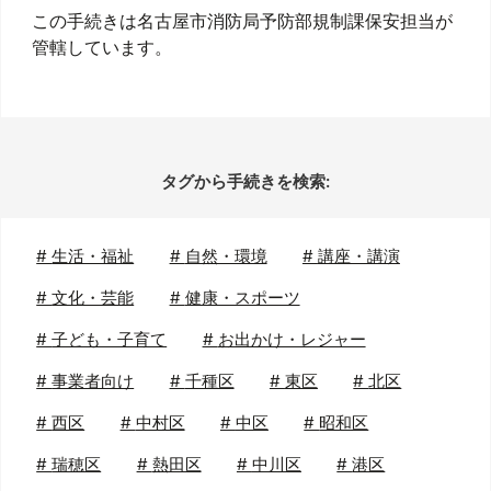
この手続きは名古屋市消防局予防部規制課保安担当が
管轄しています。
タグから手続きを検索:
#
生活・福祉
#
自然・環境
#
講座・講演
#
文化・芸能
#
健康・スポーツ
#
子ども・子育て
#
お出かけ・レジャー
#
事業者向け
#
千種区
#
東区
#
北区
#
西区
#
中村区
#
中区
#
昭和区
#
瑞穂区
#
熱田区
#
中川区
#
港区