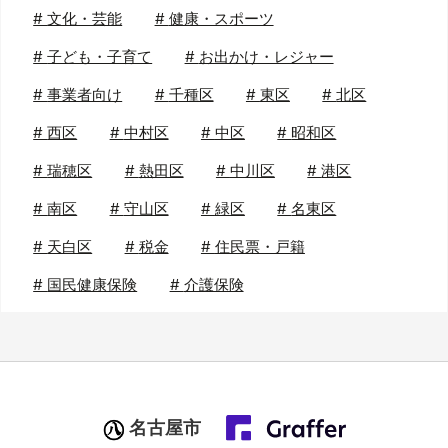
#
文化・芸能
#
健康・スポーツ
#
子ども・子育て
#
お出かけ・レジャー
#
事業者向け
#
千種区
#
東区
#
北区
#
西区
#
中村区
#
中区
#
昭和区
#
瑞穂区
#
熱田区
#
中川区
#
港区
#
南区
#
守山区
#
緑区
#
名東区
#
天白区
#
税金
#
住民票・戸籍
#
国民健康保険
#
介護保険
名古屋市