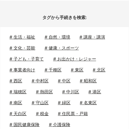
タグから手続きを検索:
#
生活・福祉
#
自然・環境
#
講座・講演
#
文化・芸能
#
健康・スポーツ
#
子ども・子育て
#
お出かけ・レジャー
#
事業者向け
#
千種区
#
東区
#
北区
#
西区
#
中村区
#
中区
#
昭和区
#
瑞穂区
#
熱田区
#
中川区
#
港区
#
南区
#
守山区
#
緑区
#
名東区
#
天白区
#
税金
#
住民票・戸籍
#
国民健康保険
#
介護保険