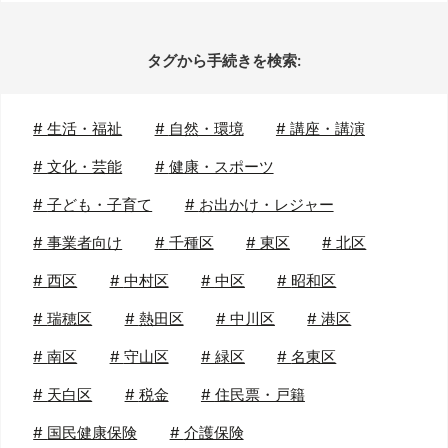
タグから手続きを検索:
#
生活・福祉
#
自然・環境
#
講座・講演
#
文化・芸能
#
健康・スポーツ
#
子ども・子育て
#
お出かけ・レジャー
#
事業者向け
#
千種区
#
東区
#
北区
#
西区
#
中村区
#
中区
#
昭和区
#
瑞穂区
#
熱田区
#
中川区
#
港区
#
南区
#
守山区
#
緑区
#
名東区
#
天白区
#
税金
#
住民票・戸籍
#
国民健康保険
#
介護保険