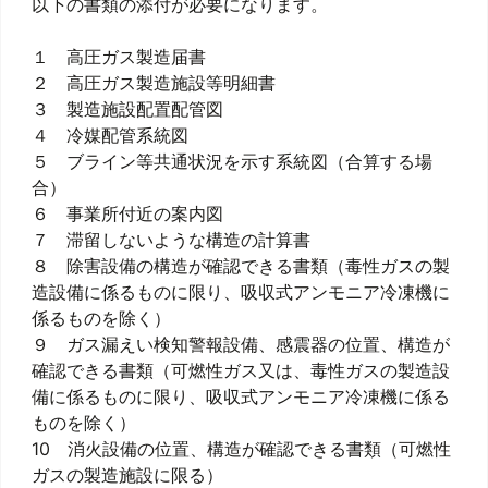
以下の書類の添付が必要になります。
１ 高圧ガス製造届書
２ 高圧ガス製造施設等明細書
３ 製造施設配置配管図
４ 冷媒配管系統図
５ ブライン等共通状況を示す系統図（合算する場
合）
６ 事業所付近の案内図
７ 滞留しないような構造の計算書
８ 除害設備の構造が確認できる書類（毒性ガスの製
造設備に係るものに限り、吸収式アンモニア冷凍機に
係るものを除く）
９ ガス漏えい検知警報設備、感震器の位置、構造が
確認できる書類（可燃性ガス又は、毒性ガスの製造設
備に係るものに限り、吸収式アンモニア冷凍機に係る
ものを除く）
10 消火設備の位置、構造が確認できる書類（可燃性
ガスの製造施設に限る）