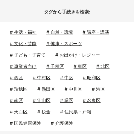
タグから手続きを検索:
#
生活・福祉
#
自然・環境
#
講座・講演
#
文化・芸能
#
健康・スポーツ
#
子ども・子育て
#
お出かけ・レジャー
#
事業者向け
#
千種区
#
東区
#
北区
#
西区
#
中村区
#
中区
#
昭和区
#
瑞穂区
#
熱田区
#
中川区
#
港区
#
南区
#
守山区
#
緑区
#
名東区
#
天白区
#
税金
#
住民票・戸籍
#
国民健康保険
#
介護保険