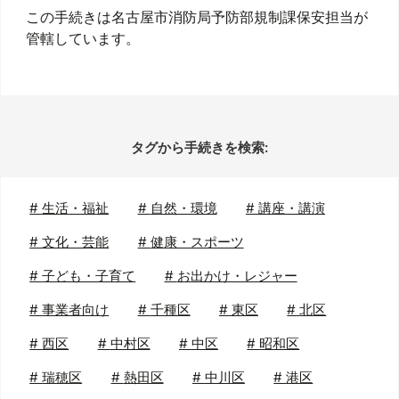
この手続きは名古屋市消防局予防部規制課保安担当が
管轄しています。
タグから手続きを検索:
#
生活・福祉
#
自然・環境
#
講座・講演
#
文化・芸能
#
健康・スポーツ
#
子ども・子育て
#
お出かけ・レジャー
#
事業者向け
#
千種区
#
東区
#
北区
#
西区
#
中村区
#
中区
#
昭和区
#
瑞穂区
#
熱田区
#
中川区
#
港区