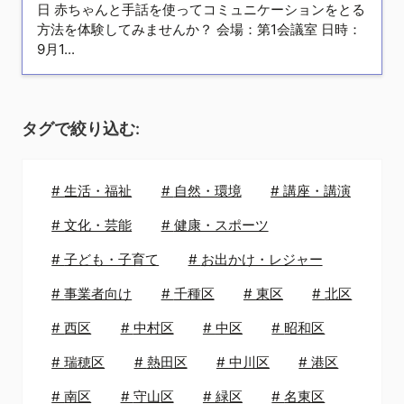
日 赤ちゃんと手話を使ってコミュニケーションをとる
方法を体験してみませんか？ 会場：第1会議室 日時：
9月1...
タグで絞り込む:
#
生活・福祉
#
自然・環境
#
講座・講演
#
文化・芸能
#
健康・スポーツ
#
子ども・子育て
#
お出かけ・レジャー
#
事業者向け
#
千種区
#
東区
#
北区
#
西区
#
中村区
#
中区
#
昭和区
#
瑞穂区
#
熱田区
#
中川区
#
港区
#
南区
#
守山区
#
緑区
#
名東区