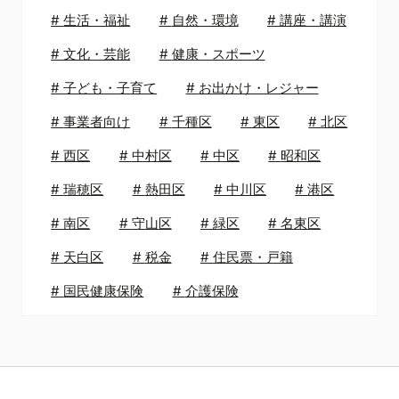
#
生活・福祉
#
自然・環境
#
講座・講演
#
文化・芸能
#
健康・スポーツ
#
子ども・子育て
#
お出かけ・レジャー
#
事業者向け
#
千種区
#
東区
#
北区
#
西区
#
中村区
#
中区
#
昭和区
#
瑞穂区
#
熱田区
#
中川区
#
港区
#
南区
#
守山区
#
緑区
#
名東区
#
天白区
#
税金
#
住民票・戸籍
#
国民健康保険
#
介護保険