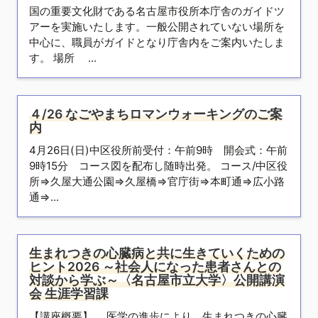
国の重要文化財である名古屋市役所本庁舎のガイドツ
アーを実施いたします。一般公開されていない場所を
中心に、職員がガイドとなり庁舎内をご案内いたしま
す。 場所 ...
４/26 なごやまちロマンウォーキングのご案
内
4月26日(日)中区役所前受付：午前9時 開会式：午前
9時15分 コース図を配布し随時出発。 コース/中区役
所⇒久屋大通公園⇒久屋橋⇒官庁街⇒本町通⇒広小路
通⇒...
生まれつきの心臓病と共に生きていくための
ヒント2026 ～社会人になった患者さんとの
対談から学ぶ～〈名古屋市立大学〉公開講演
会 生涯学習課
【講座概要】 医学の進歩により、生まれつきの心臓