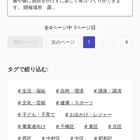
膝や腰に負担をかけずに楽しく体力づくりができま
す。 開催場所 露...
全
4
ページ中
1
ページ目
前のページ
次のページ
1
…
…
4
タグで絞り込む:
#
生活・福祉
#
自然・環境
#
講座・講演
#
文化・芸能
#
健康・スポーツ
#
子ども・子育て
#
お出かけ・レジャー
#
事業者向け
#
千種区
#
東区
#
北区
#
西区
#
中村区
#
中区
#
昭和区